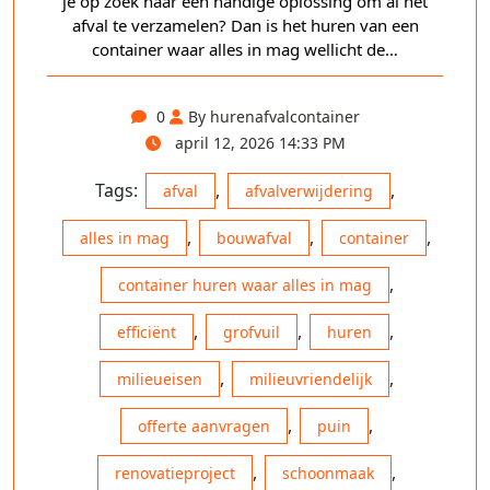
je op zoek naar een handige oplossing om al het
afval te verzamelen? Dan is het huren van een
container waar alles in mag wellicht de…
0
By hurenafvalcontainer
april 12, 2026 14:33 PM
Tags:
,
,
afval
afvalverwijdering
,
,
,
alles in mag
bouwafval
container
,
container huren waar alles in mag
,
,
,
efficiënt
grofvuil
huren
,
,
milieueisen
milieuvriendelijk
,
,
offerte aanvragen
puin
,
,
renovatieproject
schoonmaak