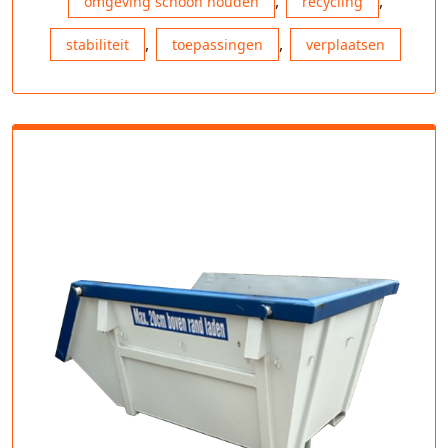
,
,
omgeving schoon houden
recycling
,
,
stabiliteit
toepassingen
verplaatsen