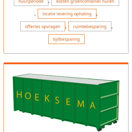
,
huurperiode
kosten groencontainer huren
,
,
locatie levering ophaling
,
,
offertes opvragen
ruimtebesparing
tijdbesparing