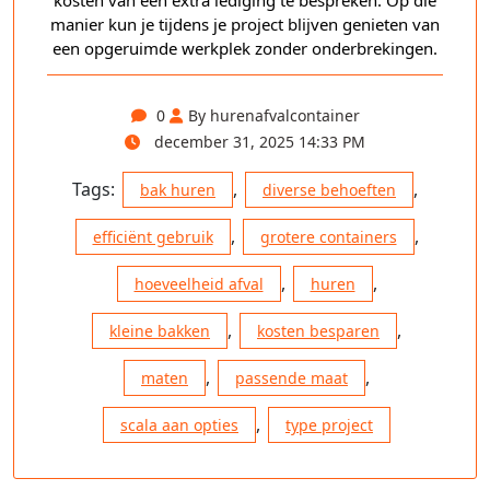
kosten van een extra lediging te bespreken. Op die
manier kun je tijdens je project blijven genieten van
een opgeruimde werkplek zonder onderbrekingen.
0
By hurenafvalcontainer
december 31, 2025 14:33 PM
Tags:
,
,
bak huren
diverse behoeften
,
,
efficiënt gebruik
grotere containers
,
,
hoeveelheid afval
huren
,
,
kleine bakken
kosten besparen
,
,
maten
passende maat
,
scala aan opties
type project