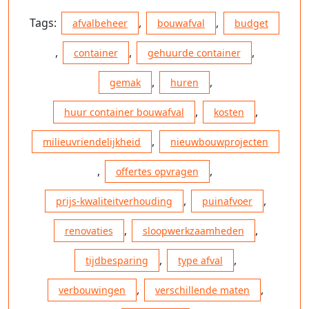
Tags:
,
,
afvalbeheer
bouwafval
budget
,
,
,
container
gehuurde container
,
,
gemak
huren
,
,
huur container bouwafval
kosten
,
milieuvriendelijkheid
nieuwbouwprojecten
,
,
offertes opvragen
,
,
prijs-kwaliteitverhouding
puinafvoer
,
,
renovaties
sloopwerkzaamheden
,
,
tijdbesparing
type afval
,
,
verbouwingen
verschillende maten