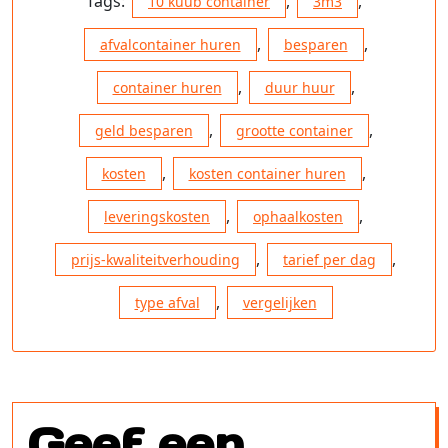
Tags:
,
,
10 kuub container
3m3
,
,
afvalcontainer huren
besparen
,
,
container huren
duur huur
,
,
geld besparen
grootte container
,
,
kosten
kosten container huren
,
,
leveringskosten
ophaalkosten
,
,
prijs-kwaliteitverhouding
tarief per dag
,
type afval
vergelijken
Geef een