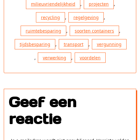
,
,
milieuvriendelijkheid
projecten
,
,
recycling
regelgeving
,
,
ruimtebesparing
soorten containers
,
,
tijdsbesparing
transport
vergunning
,
,
verwerking
voordelen
Geef een
reactie