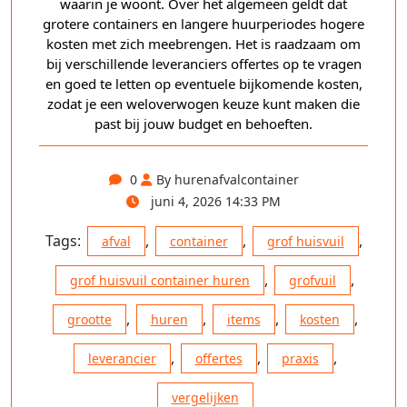
waarin je woont. Over het algemeen geldt dat
grotere containers en langere huurperiodes hogere
kosten met zich meebrengen. Het is raadzaam om
bij verschillende leveranciers offertes op te vragen
en goed te letten op eventuele bijkomende kosten,
zodat je een weloverwogen keuze kunt maken die
past bij jouw budget en behoeften.
0
By hurenafvalcontainer
juni 4, 2026 14:33 PM
Tags:
,
,
,
afval
container
grof huisvuil
,
,
grof huisvuil container huren
grofvuil
,
,
,
,
grootte
huren
items
kosten
,
,
,
leverancier
offertes
praxis
vergelijken