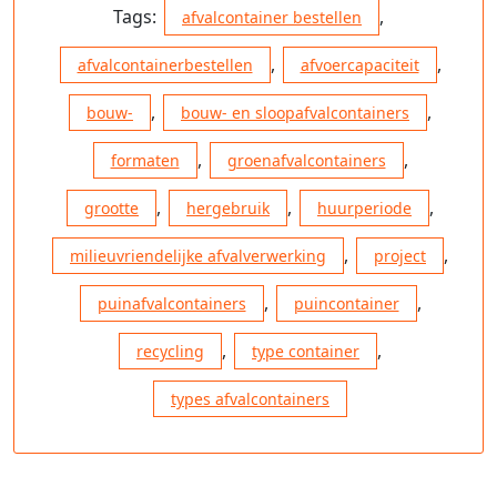
Tags:
,
afvalcontainer bestellen
,
,
afvalcontainerbestellen
afvoercapaciteit
,
,
bouw-
bouw- en sloopafvalcontainers
,
,
formaten
groenafvalcontainers
,
,
,
grootte
hergebruik
huurperiode
,
,
milieuvriendelijke afvalverwerking
project
,
,
puinafvalcontainers
puincontainer
,
,
recycling
type container
types afvalcontainers