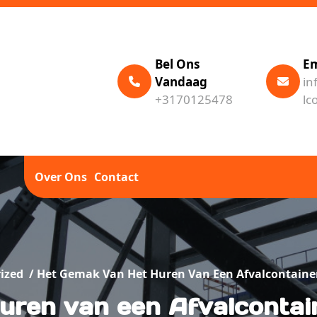
Bel Ons
Em
Vandaag
in
+3170125478
lc
Over Ons
Contact
ized
/
Het Gemak Van Het Huren Van Een Afvalcontainer
ren van een Afvalcontai