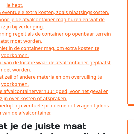
je hebt.
n eventuele extra kosten, zoals plaatsingskosten.
oor je de afvalcontainer mag huren en wat de
 zijn bij verlenging.
nning regelt als de container op openbaar terrein
aatst moet worden.
 niet in de container mag, om extra kosten te
voorkomen.
 van de locatie waar de afvalcontainer geplaatst
moet worden.
et zeil of andere materialen om overvulling te
voorkomen.
 afvalcontainerverhuur goed, voor het geval er
zijn over kosten of afspraken.
drijf bij eventuele problemen of vragen tijdens
 van de afvalcontainer.
t je de juiste maat