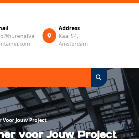
ail
Address
fo@hurenafva
Kaai 54,
ontainer.com
Amsterdam
 Voor Jouw Project
ner voor Jouw Project