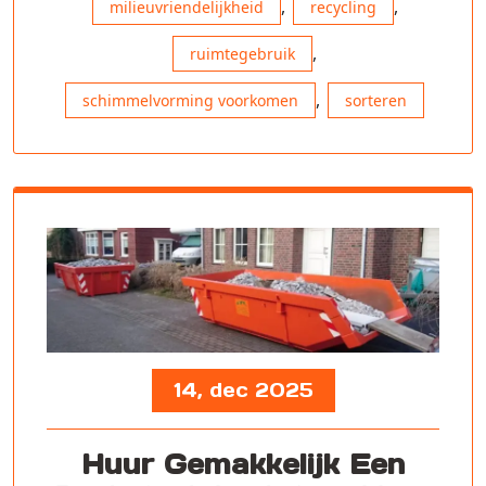
,
,
milieuvriendelijkheid
recycling
,
ruimtegebruik
,
schimmelvorming voorkomen
sorteren
14, dec 2025
Huur Gemakkelijk Een