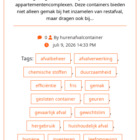
appartementencomplexen. Deze containers bieden
niet alleen gemak bij het inzamelen van restafval,
maar dragen ook bij…
0
By hurenafvalcontainer
juli 9, 2026 14:33 PM
Tags:
,
,
afvalbeheer
afvalverwerking
,
,
chemische stoffen
duurzaamheid
,
,
,
efficiëntie
fris
gemak
,
,
gesloten container
geuren
,
,
gevaarlijk afval
gewichtslim
,
,
hergebruik
huishoudelijk afval
,
,
,
hygiëne
investeren
leefomgeving