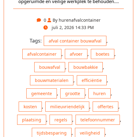
opgeruimde en veilige werkplek te behouden.…
0
By hurenafvalcontainer
juli 2, 2026 14:33 PM
Tags:
,
afval container bouwafval
,
,
,
afvalcontainer
afvoer
boetes
,
,
bouwafval
bouwbakkie
,
,
bouwmaterialen
efficiëntie
,
,
,
gemeente
grootte
huren
,
,
,
kosten
milieuvriendelijk
offertes
,
,
,
plaatsing
regels
telefoonnummer
,
,
tijdsbesparing
veiligheid