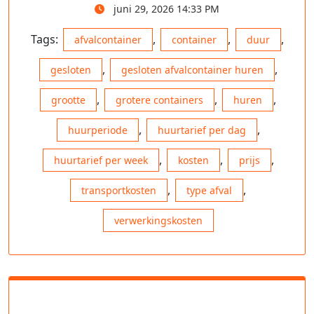
juni 29, 2026 14:33 PM
Tags:
,
,
,
afvalcontainer
container
duur
,
,
gesloten
gesloten afvalcontainer huren
,
,
,
grootte
grotere containers
huren
,
,
huurperiode
huurtarief per dag
,
,
,
huurtarief per week
kosten
prijs
,
,
transportkosten
type afval
verwerkingskosten