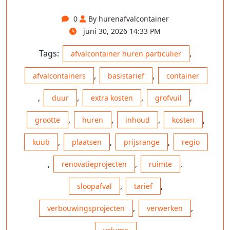
0
By hurenafvalcontainer
juni 30, 2026 14:33 PM
Tags:
,
afvalcontainer huren particulier
,
,
afvalcontainers
basistarief
container
,
,
,
,
duur
extra kosten
grofvuil
,
,
,
,
grootte
huren
inhoud
kosten
,
,
,
kuub
plaatsen
prijsrange
regio
,
,
,
renovatieprojecten
ruimte
,
,
sloopafval
tarief
,
,
verbouwingsprojecten
verwerken