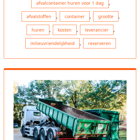
,
afvalcontainer huren voor 1 dag
,
,
,
afvalstoffen
container
grootte
,
,
,
huren
kosten
leverancier
,
milieuvriendelijkheid
reserveren