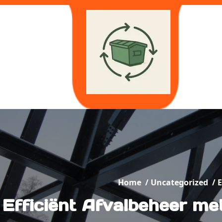
Skip
to
content
Home
/
Uncategorized
/
E
Efficiënt Afvalbeheer me