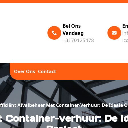
Bel Ons
Em
Vandaag
in
+3170125478
lc
Over Ons
Contact
fficiënt Afvalbeheer Met Container-Verhuur: De Ideale O
t Container-verhuur: De I