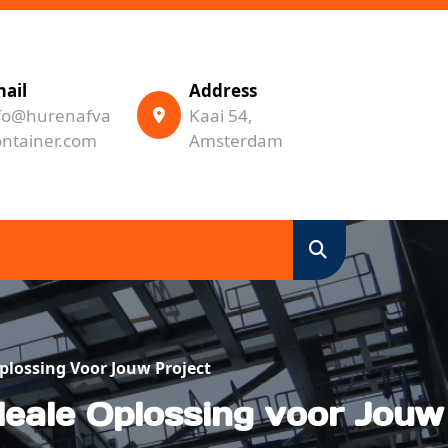
ail
Address
fo@hurenafva
Kaai 54,
ontainer.com
Amsterdam
plossing Voor Jouw Project
deale Oplossing voor Jouw