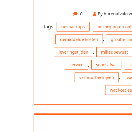
0
By hurenafvalcon
Tags:
,
bespaartips
bezorging en op
,
gemiddelde kosten
grootte co
,
leveringstijden
milieubewust
,
,
service
soort afval
t
,
verhuurbedrijven
vo
wat kost e