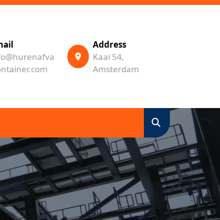
ail
Address
fo@hurenafva
Kaai 54,
ontainer.com
Amsterdam