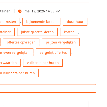
tainer
mei 19, 2026 14:33 PM
,
,
,
haalkosten
bijkomende kosten
duur huur
,
,
,
ntainer
juiste grootte kiezen
kosten
,
,
,
offertes opvragen
prijzen vergelijken
,
,
arieven vergelijken
vergelijk offertes
,
,
orwaarden
vuilcontainer huren
en vuilcontainer huren