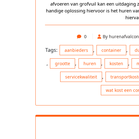
afvoeren van grofvuil kan een uitdaging z
handige oplossing hiervoor is het huren van
hierva
0
By hurenafvalcon
Tags:
,
,
aanbieders
container
d
,
,
,
,
grootte
huren
kosten
m
,
servicekwaliteit
transportkos
wat kost een co