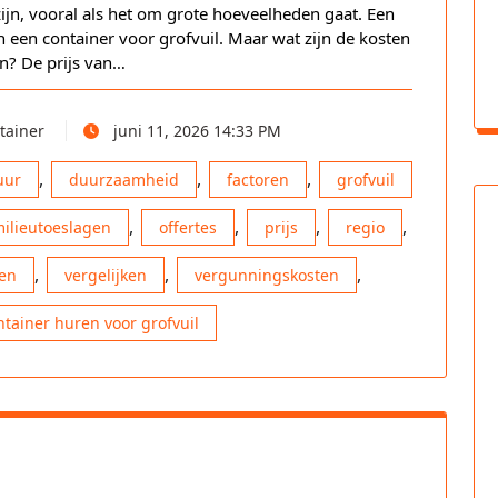
ijn, vooral als het om grote hoeveelheden gaat. Een
 een container voor grofvuil. Maar wat zijn de kosten
n? De prijs van…
tainer
juni 11, 2026 14:33 PM
,
,
,
uur
duurzaamheid
factoren
grofvuil
,
,
,
,
ilieutoeslagen
offertes
prijs
regio
,
,
,
ten
vergelijken
vergunningskosten
ntainer huren voor grofvuil