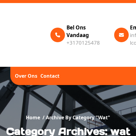
Bel Ons
Em
Vandaag
in
+3170125478
lc
Over Ons
Contact
Home
/
Archive By Category "wat"
Category Archives: wat