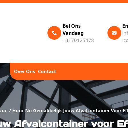
Bel Ons
Em
Vandaag
in
+3170125478
lc
Over Ons
Contact
uur
/
Huur Nu Gemakkelijk Jouw Afvalcontainer Voor Eff
w Afvalcontainer voor Ef