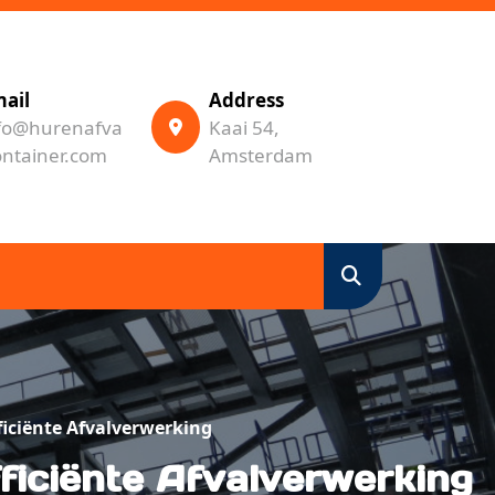
ail
Address
fo@hurenafva
Kaai 54,
ontainer.com
Amsterdam
iciënte Afvalverwerking
ficiënte Afvalverwerking