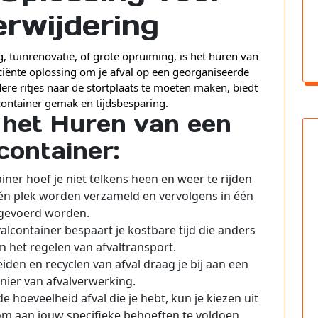
erwijdering
 tuinrenovatie, of grote opruiming, is het huren van
iciënte oplossing om je afval op een georganiseerde
ere ritjes naar de stortplaats te moeten maken, biedt
container gemak en tijdsbesparing.
 het Huren van een
container:
er hoef je niet telkens heen en weer te rijden
 één plek worden verzameld en vervolgens in één
fgevoerd worden.
lcontainer bespaart je kostbare tijd die anders
 het regelen van afvaltransport.
den en recyclen van afval draag je bij aan een
ier van afvalverwerking.
e hoeveelheid afval die je hebt, kun je kiezen uit
om aan jouw specifieke behoeften te voldoen.