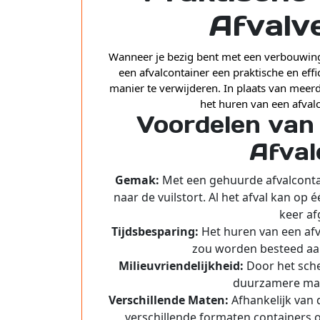
Afvalv
Wanneer je bezig bent met een verbouwing,
een afvalcontainer een praktische en eff
manier te verwijderen. In plaats van meerd
het huren van een afval
Voordelen van
Afval
Gemak:
Met een gehuurde afvalcontain
naar de vuilstort. Al het afval kan op
keer a
Tijdsbesparing:
Het huren van een afva
zou worden besteed aan
Milieuvriendelijkheid:
Door het schei
duurzamere man
Verschillende Maten:
Afhankelijk van d
verschillende formaten containers 