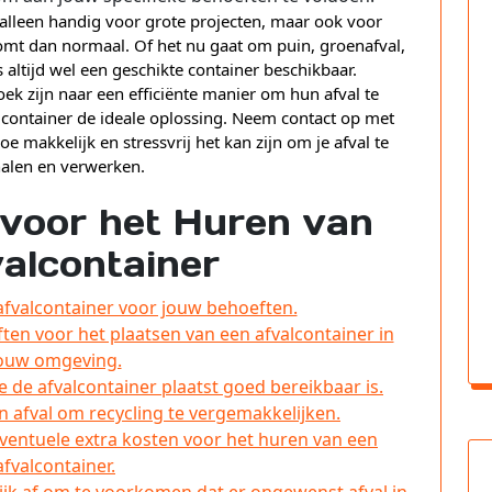
 alleen handig voor grote projecten, maar ook voor
komt dan normaal. Of het nu gaat om puin, groenafval,
s altijd wel een geschikte container beschikbaar.
oek zijn naar een efficiënte manier om hun afval te
lcontainer de ideale oplossing. Neem contact op met
makkelijk en stressvrij het kan zijn om je afval te
halen en verwerken.
 voor het Huren van
alcontainer
 afvalcontainer voor jouw behoeften.
ften voor het plaatsen van een afvalcontainer in
ouw omgeving.
e de afvalcontainer plaatst goed bereikbaar is.
n afval om recycling te vergemakkelijken.
ventuele extra kosten voor het huren van een
afvalcontainer.
ijk af om te voorkomen dat er ongewenst afval in