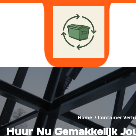
Skip
to
content
Home
/
Container Verh
Huur Nu Gemakkelijk Jou