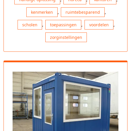
,
,
kenmerken
ruimtebesparend
,
,
,
scholen
toepassingen
voordelen
zorginstellingen