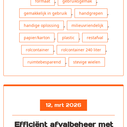
,
,
formaat
gebruiksgemak
,
,
gemakkelijk in gebruik
handgrepen
,
,
handige oplossing
milieuvriendelijk
,
,
,
papier/karton
plastic
restafval
,
,
rolcontainer
rolcontainer 240 liter
,
ruimtebesparend
stevige wielen
12, mrt 2026
Efficiënt afvalbeheer met