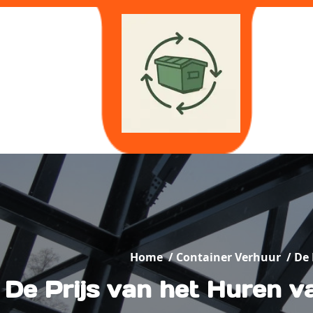
Skip
to
content
Home
/
Container Verhuur
/
De 
De Prijs van het Huren v