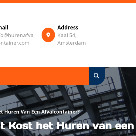
ail
Address
fo@hurenafva
Kaai 54,
ontainer.com
Amsterdam
et Huren Van Een Afvalcontainer?
at Kost het Huren van een