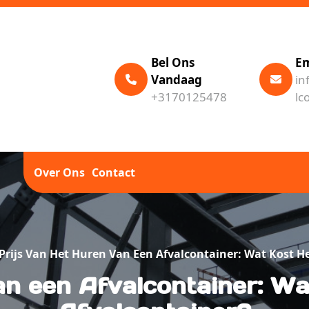
Bel Ons
Em
Vandaag
in
+3170125478
lc
Over Ons
Contact
Prijs Van Het Huren Van Een Afvalcontainer: Wat Kost H
an een Afvalcontainer: W