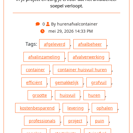
soepel verloopt.
0
By hurenafvalcontainer
mei 29, 2026 14:33 PM
Tags:
,
,
afgeleverd
afvalbeheer
,
,
afvalinzameling
afvalverwerking
,
,
container
container huisvuil huren
,
,
,
efficiënt
gemakkelijk
grofvuil
,
,
,
grootte
huisvuil
huren
,
,
,
kostenbesparend
levering
ophalen
,
,
,
professionals
project
puin