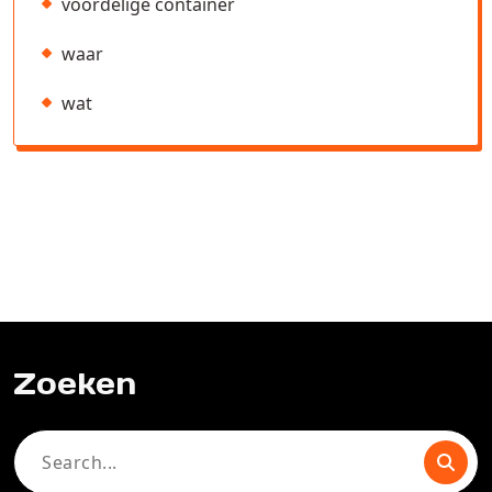
voordelige container
waar
wat
Zoeken
Search