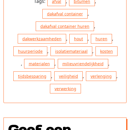
Tags:
,
,
afval
bitumen
,
dakafval container
,
dakafval container huren
,
,
,
dakwerkzaamheden
hout
huren
,
,
huurperiode
isolatiemateriaal
kosten
,
,
,
materialen
milieuvriendelijkheid
,
,
,
tijdsbesparing
veiligheid
verlenging
verwerking
Geef een