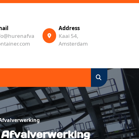
ail
Address
fo@hurenafva
Kaai 54,
ontainer.com
Amsterdam
 Afvalverwerking
e Afvalverwerking