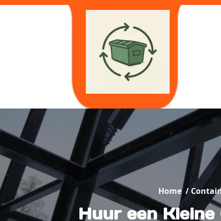
Skip
to
content
Home
/
Contai
Huur een Kleine 