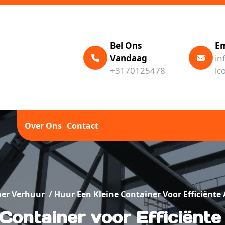
Bel Ons
Em
Vandaag
in
+3170125478
lc
Over Ons
Contact
ner Verhuur
/
Huur Een Kleine Container Voor Efficiënte
Container voor Efficiënt