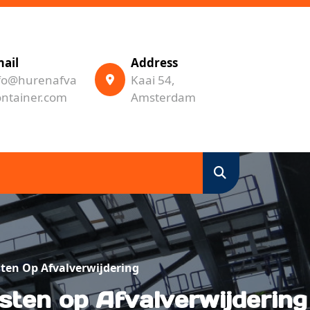
ail
Address
fo@hurenafva
Kaai 54,
ontainer.com
Amsterdam
ten Op Afvalverwijdering
ten op Afvalverwijdering