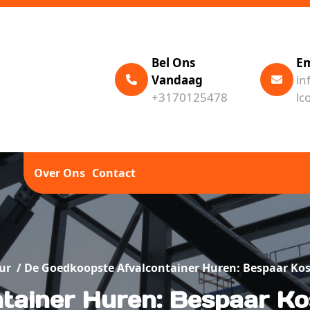
Bel Ons
Em
Vandaag
in
+3170125478
lc
Over Ons
Contact
ur
/
De Goedkoopste Afvalcontainer Huren: Bespaar Kos
tainer Huren: Bespaar Kos