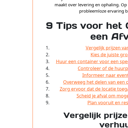
maakt over levering en ophaling. Op 
probleemloze ervaring bi
9 Tips voor het
een Afv
Vergelijk prijzen v
Kies de juiste gr
Huur een container voor een spe
Controleer of de huurpr
Informeer naar even
Overweeg het delen van een c
Zorg ervoor dat de locatie toega
Scheid je afval om moge
Plan vooruit en res
Vergelijk prijz
verhuu