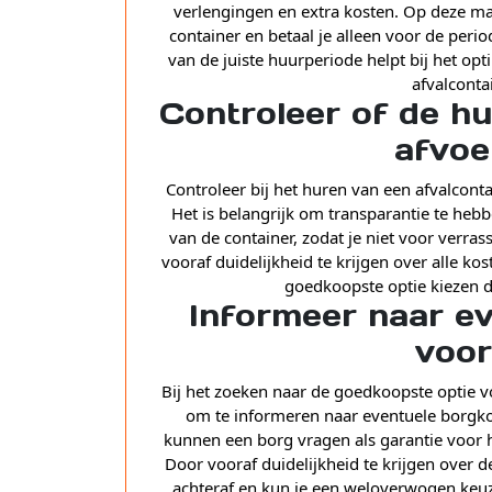
verlengingen en extra kosten. Op deze ma
container en betaal je alleen voor de peri
van de juiste huurperiode helpt bij het op
afvalconta
Controleer of de hu
afvoe
Controleer bij het huren van een afvalconta
Het is belangrijk om transparantie te hebb
van de container, zodat je niet voor verras
vooraf duidelijkheid te krijgen over alle k
goedkoopste optie kiezen d
Informeer naar e
voor
Bij het zoeken naar de goedkoopste optie vo
om te informeren naar eventuele borg
kunnen een borg vragen als garantie voor h
Door vooraf duidelijkheid te krijgen over
achteraf en kun je een weloverwogen keuz