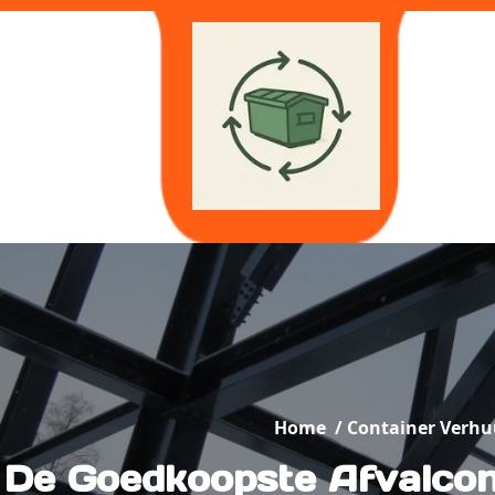
Skip
to
content
Home
/
Container Verhu
De Goedkoopste Afvalcon