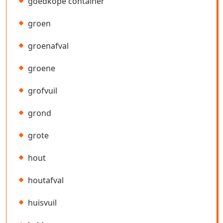
goedkope container
groen
groenafval
groene
grofvuil
grond
grote
hout
houtafval
huisvuil