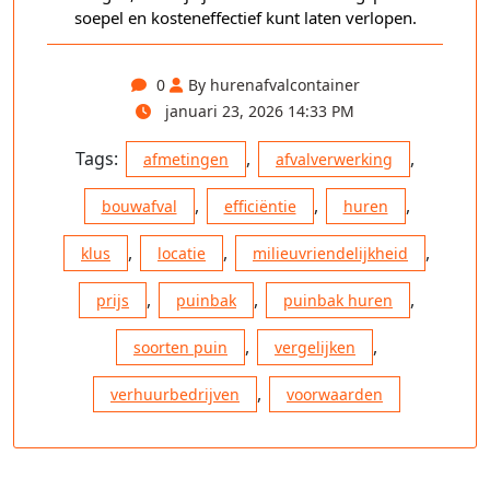
soepel en kosteneffectief kunt laten verlopen.
0
By hurenafvalcontainer
januari 23, 2026 14:33 PM
Tags:
,
,
afmetingen
afvalverwerking
,
,
,
bouwafval
efficiëntie
huren
,
,
,
klus
locatie
milieuvriendelijkheid
,
,
,
prijs
puinbak
puinbak huren
,
,
soorten puin
vergelijken
,
verhuurbedrijven
voorwaarden