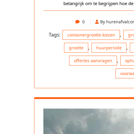
belangrijk om te begrijpen hoe d
0
By hurenafvalco
Tags:
,
containergrootte kiezen
gr
,
,
grootte
huurperiode
,
offertes aanvragen
opha
voorw