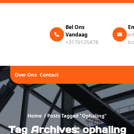
Bel Ons
Em
Vandaag
in
+3170125478
lc
Over Ons
Contact
Home
/
Posts Tagged "ophaling"
Tag Archives: ophaling