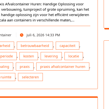
axis Afvalcontainer Huren: Handige Oplossing voor
n verbouwing, tuinproject of grote opruiming, kan het
 handige oplossing zijn voor het efficiënt verwijderen
scala aan containers in verschillende maten,…
ntainer
juli 6, 2026 14:33 PM
,
,
,
arheid
betrouwbaarheid
capaciteit
,
,
,
,
periode
kosten
levering
locatie
,
,
,
haling
praxis
praxis afvalcontainer huren
,
ruimte
selecteren