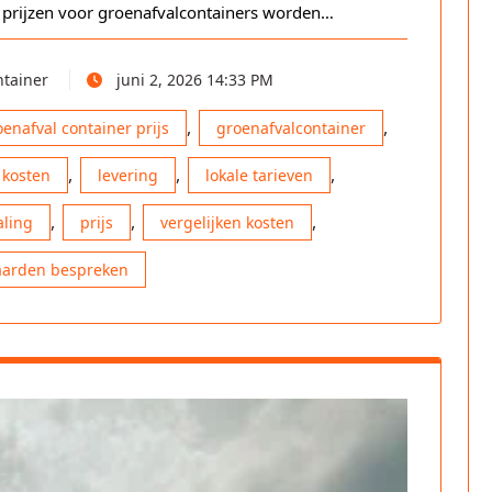
e prijzen voor groenafvalcontainers worden…
ntainer
juni 2, 2026 14:33 PM
,
,
oenafval container prijs
groenafvalcontainer
,
,
,
kosten
levering
lokale tarieven
,
,
,
ling
prijs
vergelijken kosten
aarden bespreken