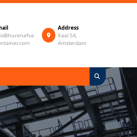
ail
Address
fo@hurenafva
Kaai 54,
ontainer.com
Amsterdam