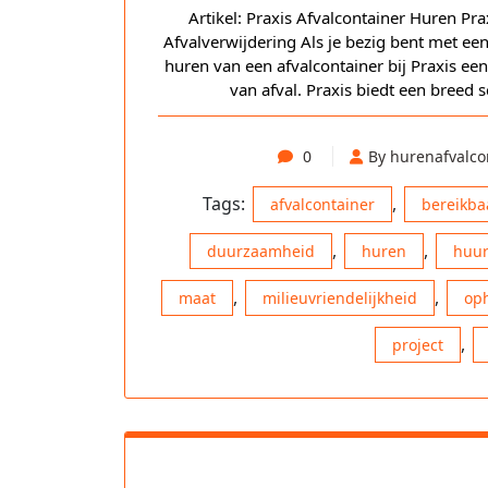
Artikel: Praxis Afvalcontainer Huren Pr
Afvalverwijdering Als je bezig bent met ee
huren van een afvalcontainer bij Praxis een
van afval. Praxis biedt een breed 
0
By hurenafvalco
Tags:
,
afvalcontainer
bereikba
,
,
duurzaamheid
huren
huur
,
,
maat
milieuvriendelijkheid
op
,
project