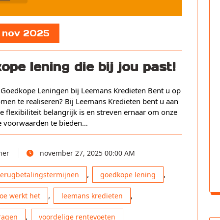
, nov 2025
ope lening die bij jou past!
 Goedkope Leningen bij Leemans Kredieten Bent u op
en te realiseren? Bij Leemans Kredieten bent u aan
le flexibiliteit belangrijk is en streven ernaar om onze
te voorwaarden te bieden…
ner
november 27, 2025 00:00 AM
,
,
 terugbetalingstermijnen
goedkope lening
,
,
oe werkt het
leemans kredieten
,
ragen
voordelige rentevoeten