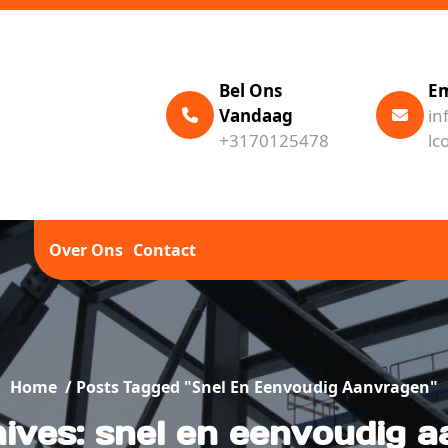
Bel Ons
Em
Vandaag
in
+3170125478
lc
Over Ons
Contact
Home
/
Posts Tagged "snel En Eenvoudig Aanvragen"
ives: snel en eenvoudig 