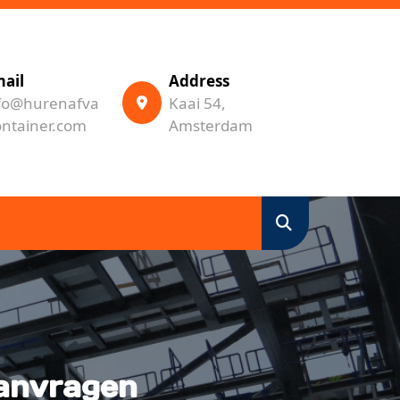
ail
Address
fo@hurenafva
Kaai 54,
ontainer.com
Amsterdam
aanvragen