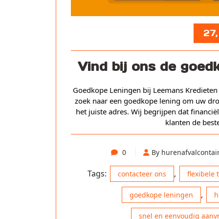
27
Vind bij ons de goedk
Goedkope Leningen bij Leemans Kredieten
zoek naar een goedkope lening om uw drom
het juiste adres. Wij begrijpen dat financië
klanten de bes
0
By hurenafvalcontai
Tags:
,
contacteer ons
flexibele
,
goedkope leningen
h
snel en eenvoudig aanv