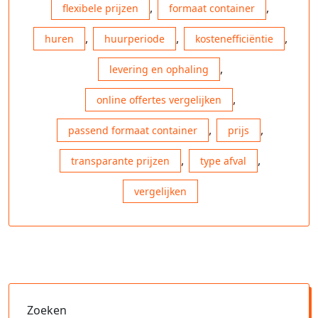
,
,
flexibele prijzen
formaat container
,
,
,
huren
huurperiode
kostenefficiëntie
,
levering en ophaling
,
online offertes vergelijken
,
,
passend formaat container
prijs
,
,
transparante prijzen
type afval
vergelijken
Zoeken